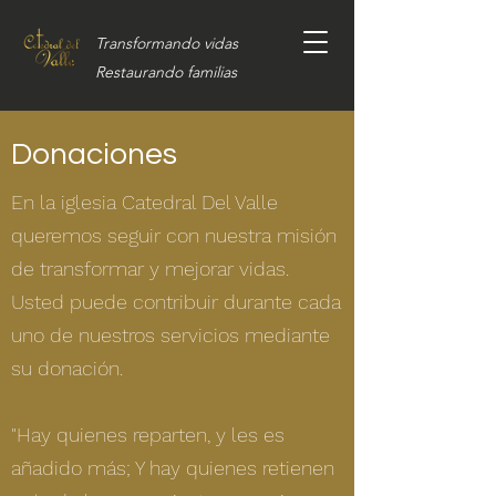
Transformando vidas
Restaurando familias
Donaciones
En la iglesia Catedral Del Valle
queremos seguir con nuestra misión
de transformar y mejorar vidas.
Usted puede contribuir durante cada
uno de nuestros servicios mediante
su donación.
"Hay quienes reparten, y les es
añadido más; Y hay quienes retienen