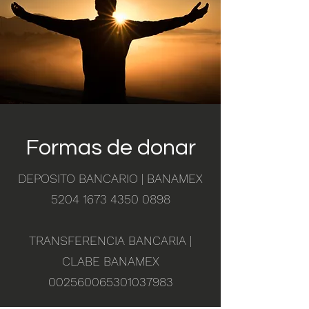
Formas de donar
DEPOSITO BANCARIO | BANAMEX
5204 1673 4350 0898
TRANSFERENCIA BANCARIA |
CLABE BANAMEX
002560065301037983